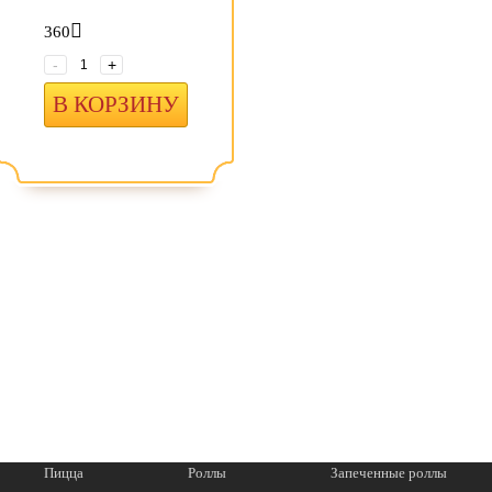
360
-
+
В КОРЗИНУ
Пицца
Роллы
Запеченные роллы