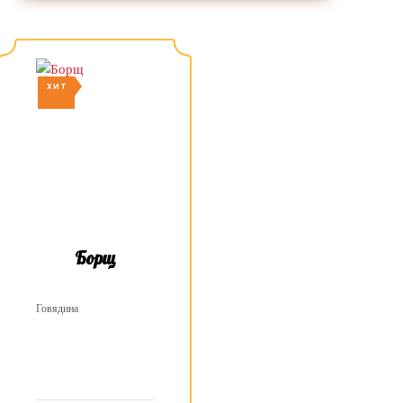
ХИТ
Борщ
Говядина