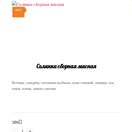
ХИТ
Солянка сборная мясная
Ветчина, говядина, охотничьи колбаски, язык говяжий, свинина, лук,
томат, зелень, лимон, сметана.
380
-
+