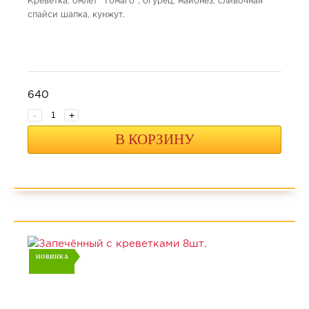
Креветка, омлет "Томаго", огурец, майонез, сливочная
спайси шапка, кунжут.
640
-
+
В КОРЗИНУ
НОВИНКА