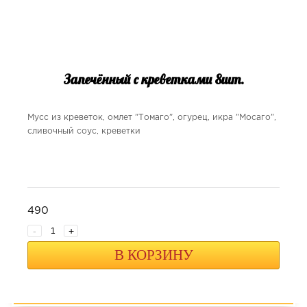
Запечённый с креветками 8шт.
Мусс из креветок, омлет "Томаго", огурец, икра "Мосаго",
сливочный соус, креветки
490
-
+
В КОРЗИНУ