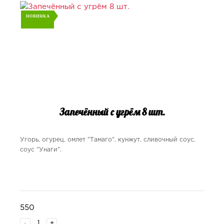
НОВИНКА
Запечённый с угрём 8 шт.
Угорь, огурец, омлет "Тамаго", кунжут, сливочный соус,
соус "Унаги".
550
-
+