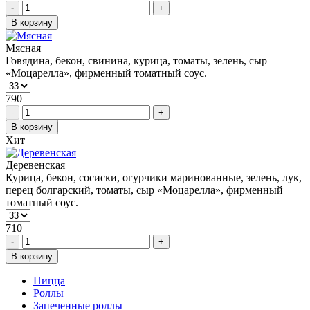
-
+
В корзину
Мясная
Говядина, бекон, свинина, курица, томаты, зелень, сыр
«Моцарелла», фирменный томатный соус.
790
-
+
В корзину
Хит
Деревенская
Курица, бекон, сосиски, огурчики маринованные, зелень, лук,
перец болгарский, томаты, сыр «Моцарелла», фирменный
томатный соус.
710
-
+
В корзину
Пицца
Роллы
Запеченные роллы