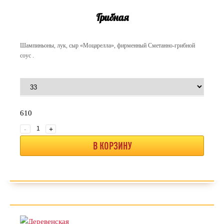
Грибная
Шампиньоны, лук, сыр «Моцарелла», фирменный Сметанно-грибной
соус .
610
-
+
В КОРЗИНУ