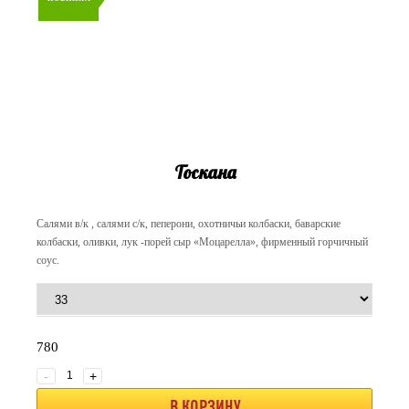
Тоскана
Салями в/к , салями с/к, пеперони, охотничьи колбаски, баварские
колбаски, оливки, лук -порей сыр «Моцарелла», фирменный горчичный
соус.
780
-
+
В КОРЗИНУ