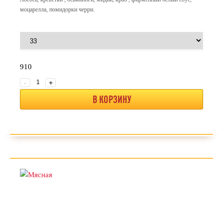
моцарелла, помидорки черри.
910
-
+
В КОРЗИНУ