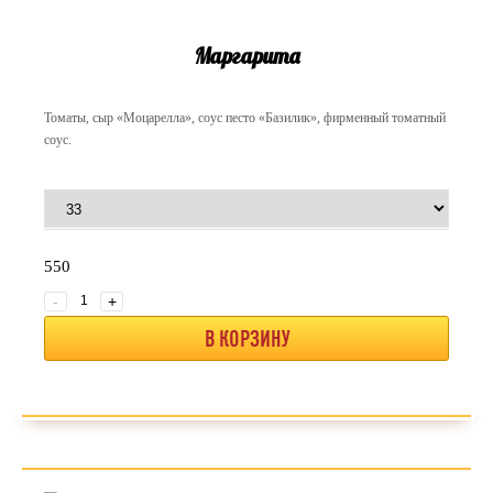
Маргарита
Томаты, сыр «Моцарелла», соус песто «Базилик», фирменный томатный
соус.
550
-
+
В КОРЗИНУ