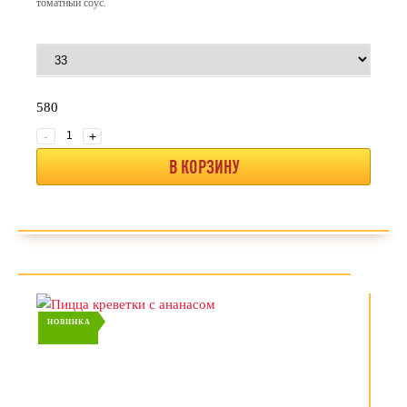
томатный соус.
580
-
+
В КОРЗИНУ
НОВИНКА