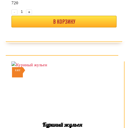
720
-
+
В КОРЗИНУ
ХИТ
Куриный жульен