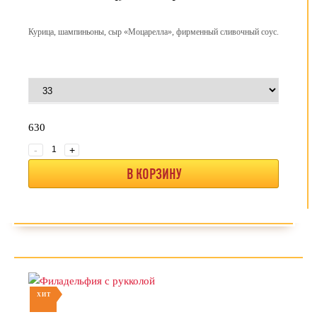
Курица, шампиньоны, сыр «Моцарелла», фирменный сливочный соус.
630
-
+
В КОРЗИНУ
ХИТ