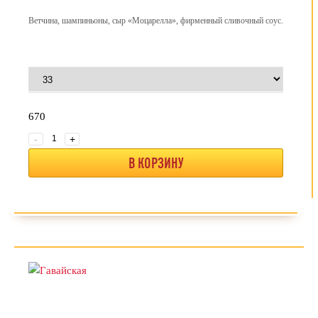
Ветчина, шампиньоны, сыр «Моцарелла», фирменный сливочный соус.
670
-
+
В КОРЗИНУ