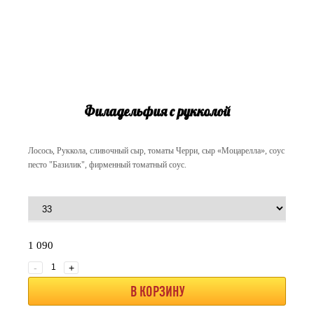
Филадельфия с рукколой
Лосось, Руккола, сливочный сыр, томаты Черри, сыр «Моцарелла», соус
песто "Базилик", фирменный томатный соус.
1 090
-
+
В КОРЗИНУ