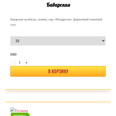
Баварская
Баварские колбаски, салями, сыр «Моцарелла», фирменный томатный
соус.
680
-
+
В КОРЗИНУ
НОВИНКА