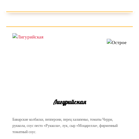
Лигурийская
Баварские колбаски, пепперони, перец халапеньо, томаты Черри,
руккола, соус песто «Руккола», лук, сыр «Моцарелла», фирменный
томатный соус.