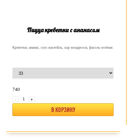
Пицца креветки с ананасом
Креветки, ананас, соус коктейль, сыр моцарелла, фасоль зелёная.
740
-
+
В КОРЗИНУ