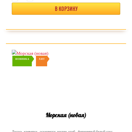
В КОРЗИНУ
НОВИНКА
ХИТ
Морская (новая)
Лосось, креветки , осьминоги, мидии, краб , фирменный белый соус,