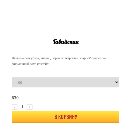
Гавайская
Ветчина, кукуруза, ананас, перец болгарский , сыр «Моцарелла»,
фирменный соус коктейль.
630
-
+
В КОРЗИНУ