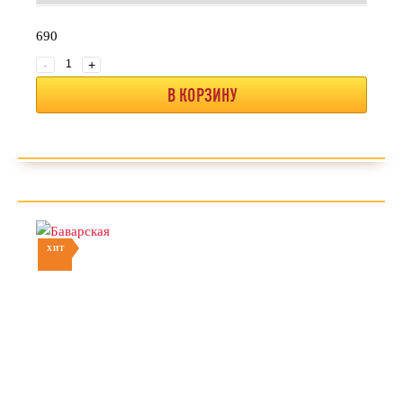
690
-
+
В КОРЗИНУ
ХИТ