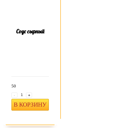
Соус сырный
50
-
+
В КОРЗИНУ