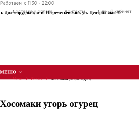
Работаем: с 11:30 - 22:00
Доставка и оплата
Контакты
Личный кабинет
г. Долгопрудный, м-н. Шереметьевский, ул. Центральная 11
МЕНЮ
Меню
Роллы
Хосомаки угорь огурец
Хосомаки угорь огурец