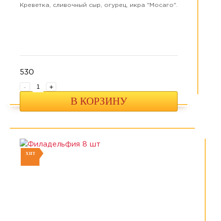
Креветка, сливочный сыр, огурец, икра "Мосаго".
530
-
+
В КОРЗИНУ
ХИТ