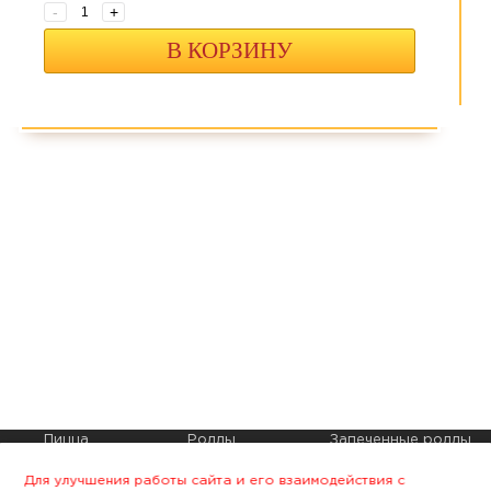
-
+
В КОРЗИНУ
Пицца
Роллы
Запеченные роллы
Сеты
Горячие роллы
Салаты
Для улучшения работы сайта и его взаимодействия с